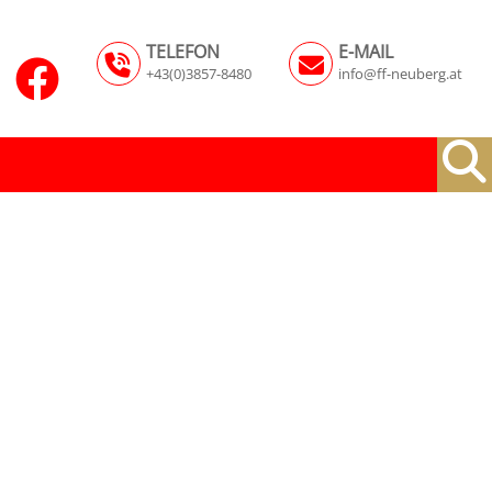
TELEFON
E-MAIL
+43(0)3857-8480
info@ff-neuberg.at