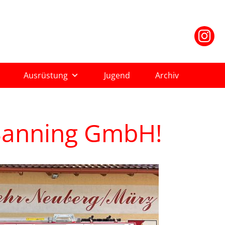
Ausrüstung
Jugend
Archiv
 Banning GmbH!